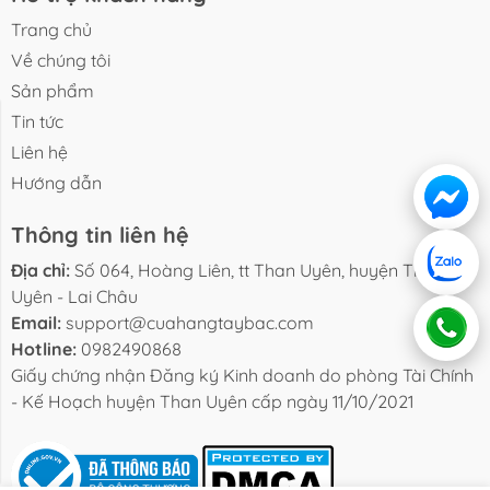
Trang chủ
Về chúng tôi
Sản phẩm
Tin tức
Liên hệ
Hướng dẫn
Liên hệ
Hướng dẫn
Thông tin liên hệ
Địa chỉ:
Số 064, Hoàng Liên, tt Than Uyên, huyện Than
Uyên - Lai Châu
Email:
support@cuahangtaybac.com
Hotline:
0982490868
Giấy chứng nhận Đăng ký Kinh doanh do phòng Tài Chính
- Kế Hoạch huyện Than Uyên cấp ngày 11/10/2021