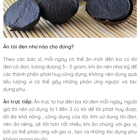
Ăn tỏi đen như nào cho đúng?
Theo các bác sĩ, mỗi ngày có thể ăn một đến ba củ tỏi
đen cô đơn, tương đương 3 - 5 gram; khi ăn nên nhai kỹ để
các thành phần phát huy công dụng; không nên dùng quá
liều lượng vì có thể gây những phản ứng ngược và tác
dụng phụ.
Ăn trực tiếp:
Ăn trực từ hai đến ba tỏi đen mỗi ngày, người
già thì nên sử dụng từ 1 đến 2 củ tỏi để tỏi phát huy được
tối đa khả năng , công dụng của tỏi. Khi sử dụng tỏi đen,
nên ăn riêng, sẽ tốt hơn rất nhiều khi ăn chúng với gia vị,
bởi có thể phản ứng với gia vị , tạo ra những tác dụng phụ
không mong muốn.