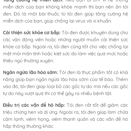
miễn dịch của bạn không khỏe mạnh thì bạn nên ăn tỏi
đen. Đó là một bài thuốc từ tỏi đen giúp tăng cường hệ
miễn dịch của bạn, giúp chống lại virus và vi khuẩn.
Cải thiện sức khỏe cơ bắp:
Tỏi đen được khuyên dùng cho
các vận động viên hoặc những người muốn cải thiện sức
khỏe cơ bắp. Ngoài ra, tỏi đen cũng tốt cho việc chống lại
mệt mỏi mãn tính hoặc kiệt sức do làm việc quá mức hoặc
thiếu ngủ thường xuyên.
Ngăn ngừa lão hóa sớm:
Tỏi đen là thực phẩm tốt có khả
năng giúp bạn ngăn ngừa lão hóa sớm của tế bào. Thêm
vào đó, tỏi đen giúp loại bỏ các gốc tự do mà nếu các gốc
tự do này vượt quá thì có thể gây ra nhiều bệnh tật.
Điều trị các vấn đề hô hấp:
Tỏi đen rất tốt để giảm các
triệu chứng hen và dị ứng. Ngoài ra, tỏi đen giúp làm chữa
cảm lạnh, viêm họng, viêm thanh quản và các vấn đề hô
hấp thông thường khác.