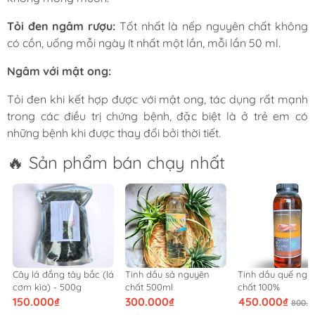
Tỏi đen ngâm rượu:
Tốt nhất là nếp nguyên chất không
có cồn, uống mỗi ngày ít nhất một lần, mỗi lần 50 ml.
Ngâm với mật ong:
Tỏi đen khi kết hợp được với mật ong, tác dụng rất mạnh
trong các điều trị chứng bệnh, đặc biệt là ở trẻ em có
những bệnh khi được thay đổi bởi thời tiết.
🔥 Sản phẩm bán chạy nhất
Tinh dầu sả nguyên
Tinh dầu quế nguyên
Trà Sơn Mật - Hồng
chất 500ml
chất 100%
Sâm loại siêu ngon
300.000₫
450.000₫
100.000₫
800.000₫
120.000₫