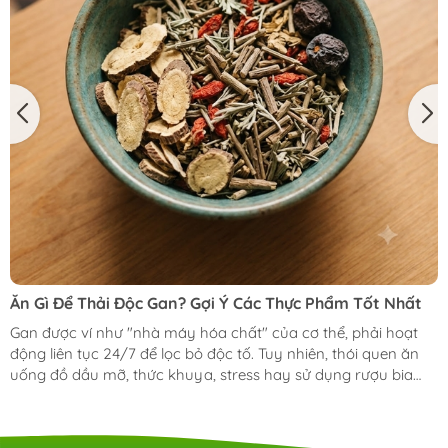
Ăn Gì Để Thải Độc Gan? Gợi Ý Các Thực Phẩm Tốt Nhất
Gan được ví như "nhà máy hóa chất" của cơ thể, phải hoạt
động liên tục 24/7 để lọc bỏ độc tố. Tuy nhiên, thói quen ăn
uống đồ dầu mỡ, thức khuya, stress hay sử dụng rượu bia
đang khiến gan của bạn bị quá tải. Vậy ăn gì để thải độc gan
an toàn và hiệu quả ngay tại nhà? Trong video hôm nay,
kênh "Sống Vui Sống Khỏe" sẽ bật mí cho bạn TOP 12 loại