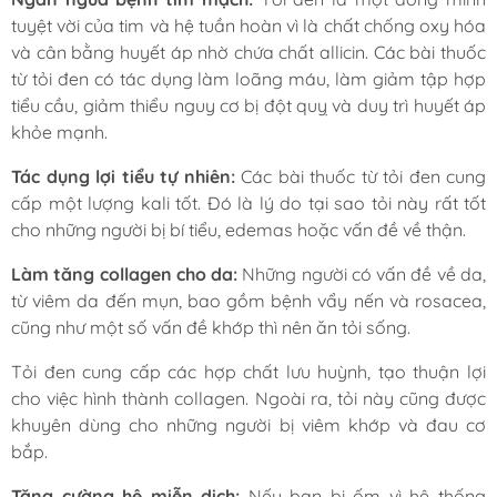
tuyệt vời của tim và hệ tuần hoàn vì là chất chống oxy hóa
và cân bằng huyết áp nhờ chứa chất allicin. Các bài thuốc
từ tỏi đen có tác dụng làm loãng máu, làm giảm tập hợp
tiểu cầu, giảm thiểu nguy cơ bị đột quỵ và duy trì huyết áp
khỏe mạnh.
Tác dụng lợi tiểu tự nhiên:
Các bài thuốc từ tỏi đen cung
cấp một lượng kali tốt. Đó là lý do tại sao tỏi này rất tốt
cho những người bị bí tiểu, edemas hoặc vấn đề về thận.
Làm tăng collagen cho da:
Những người có vấn đề về da,
từ viêm da đến mụn, bao gồm bệnh vẩy nến và rosacea,
cũng như một số vấn đề khớp thì nên ăn tỏi sống.
Tỏi đen cung cấp các hợp chất lưu huỳnh, tạo thuận lợi
cho việc hình thành collagen. Ngoài ra, tỏi này cũng được
khuyên dùng cho những người bị viêm khớp và đau cơ
bắp.
Tăng cường hệ miễn dịch:
Nếu bạn bị ốm vì hệ thống