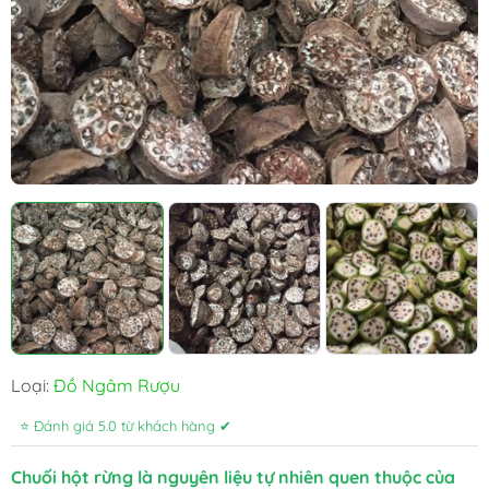
Loại:
Đồ Ngâm Rượu
⭐ Đánh giá 5.0 từ khách hàng ✔
Chuối hột rừng là nguyên liệu tự nhiên quen thuộc của