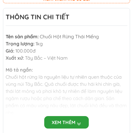
THÔNG TIN CHI TIẾT
Tên sản phẩm:
Chuối Hột Rừng Thái Miếng
Trọng lượng:
1kg
Giá:
100.000đ
Xuất xứ:
Tây Bắc – Việt Nam
Mô tả ngắn:
Chuối hột rừng là nguyên liệu tự nhiên quen thuộc của
vùng núi Tây Bắc. Quả chuối được thu hái khi chín già,
thái lát mỏng và phơi khô tự nhiên để làm nguyên liệu
ngâm rượu hoặc pha chế theo cách dân gian. Sản
phẩm có màu vàng nâu đẹp, lát chuối khô đều và thơm
nhẹ.
XEM THÊM
Đặc điểm: