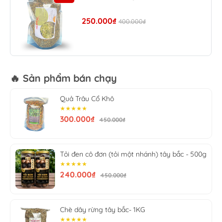
thường gấp nhiều lần giá trị đơn hàng.
Chuyển phát toàn quốc từ 1 – 5 ngày, nhận hàng
250.000₫
400.000₫
kiểm tra mới thanh toán.
🔥 Sản phẩm bán chạy
Quả Trâu Cổ Khô
★★★★★
300.000₫
450.000₫
Tỏi đen cô đơn (tỏi một nhánh) tây bắc - 500g
★★★★★
240.000₫
450.000₫
Chè dây rừng tây bắc- 1KG
★★★★★