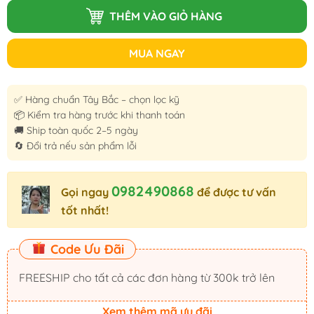
THÊM VÀO GIỎ HÀNG
MUA NGAY
✅ Hàng chuẩn Tây Bắc – chọn lọc kỹ
📦 Kiểm tra hàng trước khi thanh toán
🚚 Ship toàn quốc 2–5 ngày
🔄 Đổi trả nếu sản phẩm lỗi
0982490868
Gọi ngay
để được tư vấn
tốt nhất!
Code Ưu Đãi
FREESHIP cho tất cả các đơn hàng từ 300k trở lên
Xem thêm mã ưu đãi