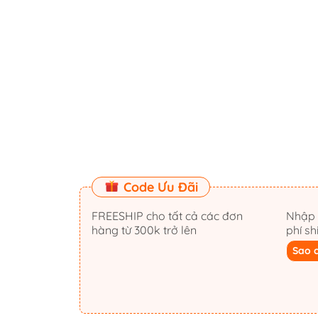
Code Ưu Đãi
FREESHIP cho tất cả các đơn
Nhập
hàng từ 300k trở lên
phí s
Sao 