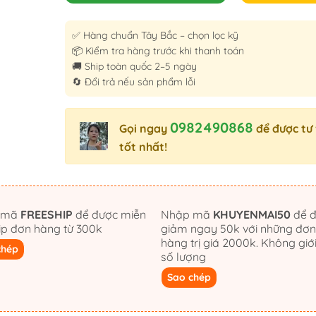
✅ Hàng chuẩn Tây Bắc – chọn lọc kỹ
📦 Kiểm tra hàng trước khi thanh toán
🚚 Ship toàn quốc 2–5 ngày
🔄 Đổi trả nếu sản phẩm lỗi
0982490868
Gọi ngay
để được tư
tốt nhất!
 mã
FREESHIP
để được miễn
Nhập mã
KHUYENMAI50
để được
hip đơn hàng từ 300k
giảm ngay 50k với những đơ
hàng trị giá 2000k. Không giớ
chép
số lượng
Sao chép