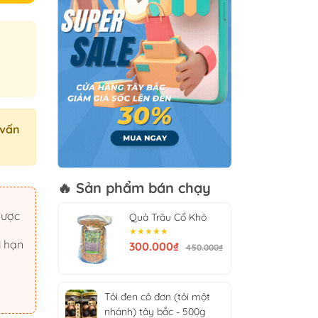
 vấn
🔥 Sản phẩm bán chạy
Quả Trâu Cổ Khô
n
★★★★★
i hạn
300.000₫
450.000₫
Tỏi đen cô đơn (tỏi một
nhánh) tây bắc - 500g