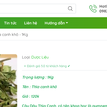
Hotl
098
Tin tức
Liên hệ
Hướng dẫn
a canh khô - 1Kg
Loại:
Dược Liệu
⭐ Đánh giá 5.0 từ khách hàng ✔
Trọng lượng : 1Kg
Tên : Thìa canh khô
Giá : 120k
Cây Dây Thìa Canh có tên khoa học là gymne