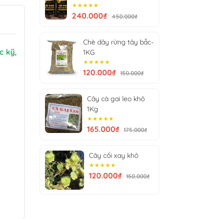
★★★★★
240.000₫
450.000₫
Chè dây rừng tây bắc-
c kỹ,
1KG
★★★★★
120.000₫
150.000₫
Cây cà gai leo khô
1Kg
★★★★★
165.000₫
175.000₫
Cây cối xay khô
★★★★★
120.000₫
150.000₫