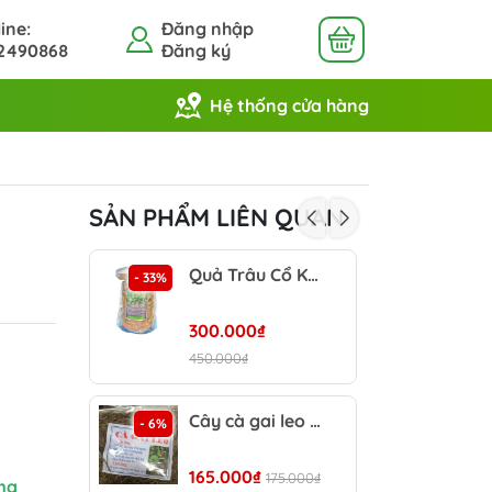
ine:
Đăng nhập
2490868
Đăng ký
Hệ thống cửa hàng
SẢN PHẨM LIÊN QUAN
Quả Trâu Cổ Khô
- 33%
- 47%
300.000₫
24
450.000₫
450
Cây cà gai leo khô 1Kg
Câ
- 6%
- 20%
165.000₫
12
175.000₫
ma