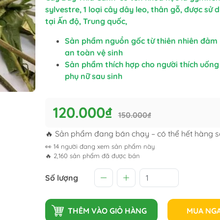
sylvestre, 1 loại cây dây leo, thân gỗ, được sử 
tại Ấn độ, Trung quốc,
Sản phẩm nguồn gốc từ thiên nhiên đảm
an toàn vệ sinh
Sản phẩm thích hợp cho người thích uống 
phụ nữ sau sinh
120.000₫
150.000₫
🔥 Sản phẩm đang bán chạy – có thể hết hàng 
👀
14
người đang xem sản phẩm này
🔥
2,160
sản phẩm đã được bán
Số lượng
THÊM VÀO GIỎ HÀNG
MUA NG