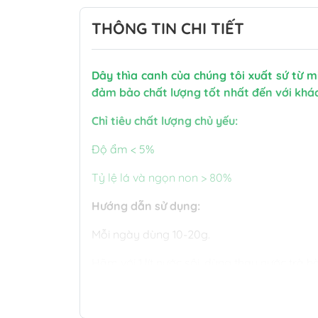
THÔNG TIN CHI TIẾT
Dây thìa canh của chúng tôi xuất sứ từ 
đảm bảo chất lượng tốt nhất đến với khá
Chỉ tiêu chất lượng chủ yếu:
Độ ẩm < 5%
Tỷ lệ lá và ngọn non > 80%
Hướng dẫn sử dụng:
Mỗi ngày dùng 10-20g.
Hãm với 1 lít nước sôi, dùng thay nước trà 
Bảo quản: