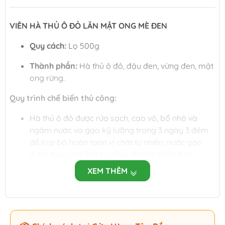
VIÊN HÀ THỦ Ô ĐỎ LĂN MẬT ONG MÈ ĐEN
Quy cách:
Lọ 500g
Thành phần:
Hà thủ ô đỏ, đậu đen, vừng đen, mật
ong rừng.
Quy trình chế biến thủ công:
Hà thủ ô đỏ được rửa sạch, cạo vỏ, bổ nhỏ và
ngâm nước vo gạo kỹ lưỡng trong 3 ngày 3 đêm
để loại bỏ hoàn toàn vị chát tự nhiên, nước gạo
được thay mới liên tục. Sau đó rửa sạch, thái
miếng và phơi khô.
XEM THÊM
Đậu đen thuần chủng đem nấu lấy nước cốt thơm
ngon.
Tiến hành hấp cách thủy hà thủ ô đỏ cùng nước