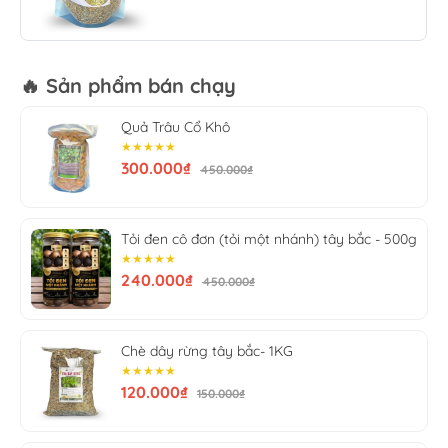
Hạn sử dụng:
12 tháng kể từ ngày sản xuất.
🔥 Sản phẩm bán chạy
Quả Trâu Cổ Khô
★★★★★
300.000₫
450.000₫
Tỏi đen cô đơn (tỏi một nhánh) tây bắc - 500g
★★★★★
240.000₫
450.000₫
Chè dây rừng tây bắc- 1KG
★★★★★
120.000₫
150.000₫