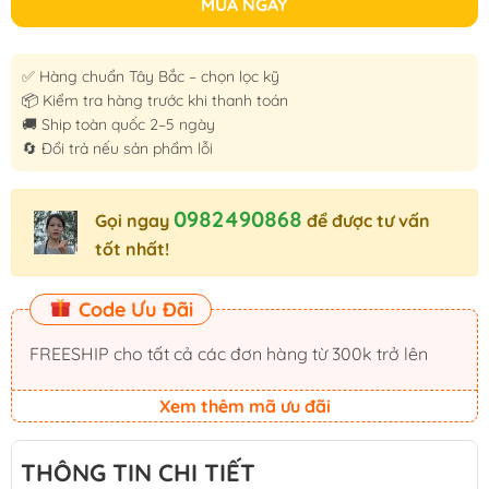
MUA NGAY
✅ Hàng chuẩn Tây Bắc – chọn lọc kỹ
📦 Kiểm tra hàng trước khi thanh toán
🚚 Ship toàn quốc 2–5 ngày
🔄 Đổi trả nếu sản phẩm lỗi
0982490868
Gọi ngay
để được tư vấn
tốt nhất!
Code Ưu Đãi
FREESHIP cho tất cả các đơn hàng từ 300k trở lên
Xem thêm mã ưu đãi
THÔNG TIN CHI TIẾT