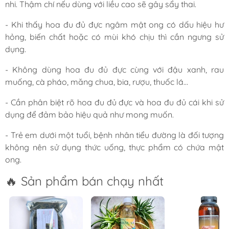
nhi. Thậm chí nếu dùng với liều cao sẽ gây sẩy thai.
- Khi thấy hoa đu đủ đực ngâm mật ong có dấu hiệu hư
hỏng, biến chất hoặc có mùi khó chịu thì cần ngưng sử
dụng.
- Không dùng hoa đu đủ đực cùng với đậu xanh, rau
muống, cà pháo, măng chua, bia, rượu, thuốc lá…
- Cần phân biệt rõ hoa đu đủ đực và hoa đu đủ cái khi sử
dụng để đảm bảo hiệu quả như mong muốn.
- Trẻ em dưới một tuổi, bệnh nhân tiểu đường là đối tượng
không nên sử dụng thức uống, thực phẩm có chứa mật
ong.
🔥 Sản phẩm bán chạy nhất