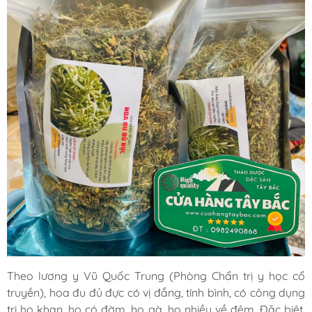
Theo lương y Vũ Quốc Trung (Phòng Chẩn trị y học cổ
truyền), hoa đu đủ đực có vị đắng, tính bình, có công dụng
trị ho khan, ho có đờm, ho gà, ho nhiều về đêm. Đặc biệt,