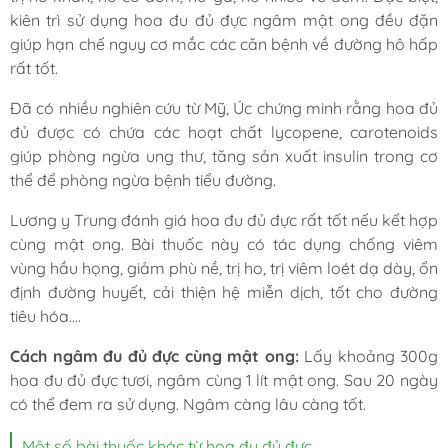
kiên trì sử dụng hoa đu đủ đực ngâm mật ong đều đặn
giúp hạn chế nguy cơ mắc các căn bệnh về đường hô hấp
rất tốt.
Đã có nhiều nghiên cứu từ Mỹ, Úc chứng minh rằng hoa đủ
đủ được có chứa các hoạt chất lycopene, carotenoids
giúp phòng ngừa ung thư, tăng sản xuất insulin trong cơ
thể để phòng ngừa bệnh tiểu đường.
Lương y Trung đánh giá hoa đu đủ đực rất tốt nếu kết hợp
cùng mật ong. Bài thuốc này có tác dụng chống viêm
vùng hầu họng, giảm phù nề, trị ho, trị viêm loét dạ dày, ổn
định đường huyết, cải thiện hệ miễn dịch, tốt cho đường
tiêu hóa....
Cách ngâm đu đủ đực cùng mật ong:
Lấy khoảng 300g
hoa đu đủ đực tươi, ngâm cùng 1 lít mật ong. Sau 20 ngày
có thể đem ra sử dụng. Ngâm càng lâu càng tốt.
Một số bài thuốc khác từ hoa đu đủ đực