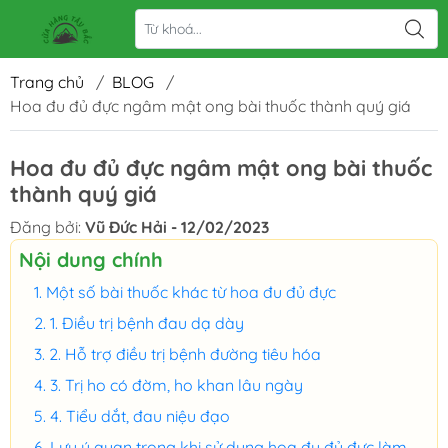
Trang chủ
/
BLOG
/
Hoa đu đủ đực ngâm mật ong bài thuốc thành quý giá
Hoa đu đủ đực ngâm mật ong bài thuốc
thành quý giá
Đăng bởi:
Vũ Đức Hải - 12/02/2023
Nội dung chính
Một số bài thuốc khác từ hoa đu đủ đực
1. Điều trị bệnh đau dạ dày
2. Hỗ trợ điều trị bệnh đường tiêu hóa
3. Trị ho có đờm, ho khan lâu ngày
4. Tiểu dắt, đau niệu đạo
Lưu ý quan trọng khi sử dụng hoa đu đủ đực làm