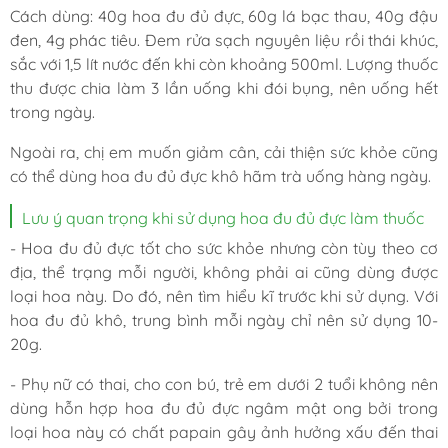
Cách dùng:
40g hoa đu đủ đực, 60g lá bạc thau, 40g đậu
đen, 4g phác tiêu. Đem rửa sạch nguyên liệu rồi thái khúc,
sắc với 1,5 lít nước đến khi còn khoảng 500ml. Lượng thuốc
thu được chia làm 3 lần uống khi đói bụng, nên uống hết
trong ngày.
Ngoài ra, chị em muốn giảm cân, cải thiện sức khỏe cũng
có thể dùng hoa đu đủ đực khô hãm trà uống hàng ngày.
Lưu ý quan trọng khi sử dụng hoa đu đủ đực làm thuốc
- Hoa đu đủ đực tốt cho sức khỏe nhưng còn tùy theo cơ
địa, thể trạng mỗi người, không phải ai cũng dùng được
loại hoa này. Do đó, nên tìm hiểu kĩ trước khi sử dụng. Với
hoa đu đủ khô, trung bình mỗi ngày chỉ nên sử dụng 10-
20g.
- Phụ nữ có thai, cho con bú, trẻ em dưới 2 tuổi không nên
dùng hỗn hợp hoa đu đủ đực ngâm mật ong bởi trong
loại hoa này có chất papain gây ảnh hưởng xấu đến thai