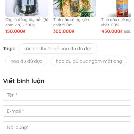
Cây lá đắng tây bắc (lá
Tinh dầu sả nguyên
Tinh dầu quế ngu
cơm kìa) - 500g
chất 500ml
chất 100%
150.000₫
300.000₫
450.000₫
800.0
Tags:
các bài thuốc về hoa đu đủ đực
hoa đu đủ đực
hoa đu đủ đực ngâm mật ong
Viết bình luận