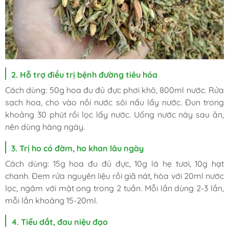
2. Hỗ trợ điều trị bệnh đường tiêu hóa
Cách dùng:
50g hoa đu đủ đực phơi khô, 800ml nước. Rửa
sạch hoa, cho vào nồi nước sôi nấu lấy nước. Đun trong
khoảng 30 phút rồi lọc lấy nước. Uống nước này sau ăn,
nên dùng hàng ngày.
3. Trị ho có đờm, ho khan lâu ngày
Cách dùng: 15g hoa đu đủ đực, 10g lá hẹ tươi, 10g hạt
chanh. Đem rửa nguyên liệu rồi giã nát, hòa với 20ml nước
lọc, ngâm với mật ong trong 2 tuần. Mỗi lần dùng 2-3 lần,
mỗi lần khoảng 15-20ml.
4. Tiểu dắt, đau niệu đạo