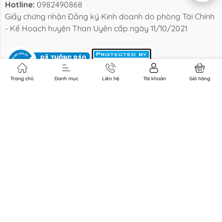
Hotline:
0982490868
Giấy chứng nhận Đăng ký Kinh doanh do phòng Tài Chính
- Kế Hoạch huyện Than Uyên cấp ngày 11/10/2021
Trang chủ
Danh mục
Liên hệ
Tài khoản
Giỏ hàng
Kết nối với chúng tôi
Phương thức thanh toán