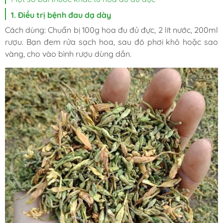
1. Điều trị bệnh đau dạ dày
Cách dùng: Chuẩn bị 100g hoa đu đủ đực, 2 lít nước, 200ml
rượu. Bạn đem rửa sạch hoa, sau đó phơi khô hoặc sao
vàng, cho vào bình rượu dùng dần.