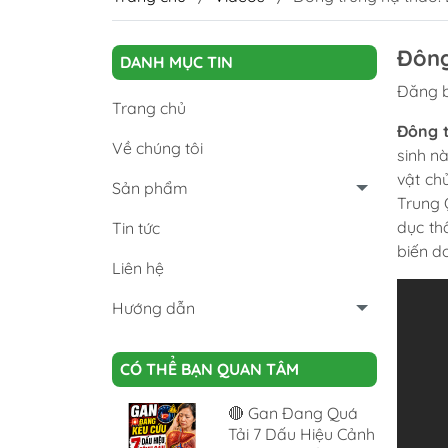
Đông
DANH MỤC TIN
Đăng b
Trang chủ
Đông 
Về chúng tôi
sinh n
vật ch
Sản phẩm
Trung 
dục th
Tin tức
biến do
Liên hệ
Hướng dẫn
CÓ THỂ BẠN QUAN TÂM
🔴 Gan Đang Quá
Tải 7 Dấu Hiệu Cảnh