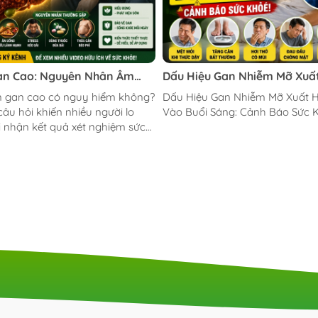
an Cao: Nguyên Nhân Âm
Dấu Hiệu Gan Nhiễm Mỡ Xuấ
há Hủy Cơ Thể Mà Bạn Chưa
Vào Buổi Sáng: Cảnh Báo Sứ
Dấu Hiệu Gan Nhiễm Mỡ Xuất H
câu hỏi khiến nhiều người lo
Vào Buổi Sáng: Cảnh Báo Sức 
i nhận kết quả xét nghiệm sức
nh kỳ. Trong video này, chúng
ùng tìm hiểu: ✅ Men gan cao là
en gan tăng cao có nguy hiểm
 ✅ Những nguyên nhân phổ
m men gan tăng ✅ Dấu hiệu
o gan đang bị tổn thương ✅
hói quen giúp bảo vệ lá gan
ạnh hơn Gan là cơ quan quan
iúp thải độc, chuyển hóa chất
ng và duy trì...