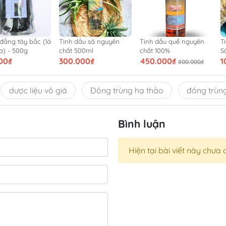
 đắng tây bắc (lá
Tinh dầu sả nguyên
Tinh dầu quế nguyên
T
a) - 500g
chất 500ml
chất 100%
S
00₫
300.000₫
450.000₫
1
800.000₫
dược liệu vô giá
Đông trùng hạ thảo
đông trùn
Bình luận
Hiện tại bài viết này chưa 