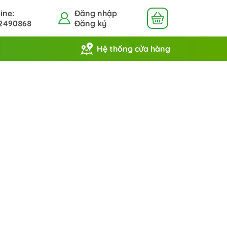
ine:
Đăng nhập
2490868
Đăng ký
Hệ thống cửa hàng