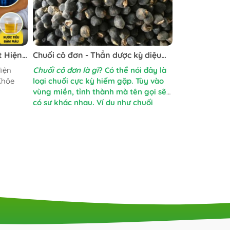
t Hiện
Chuối cô đơn - Thần dược kỳ diệu
c Khỏe
của người Raglai
iện
Chuối cô đơn là gì
? Có thể nói đây là
Khỏe
loại chuối cực kỳ hiếm gặp. Tùy vào
vùng miền, tỉnh thành mà tên gọi sẽ
có sự khác nhau. Ví dụ như chuối
chân voi hay chuối hạt lớn