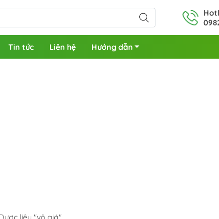
Hotl
098
Tin tức
Liên hệ
Hướng dẫn
Dược liệu "vô giá"