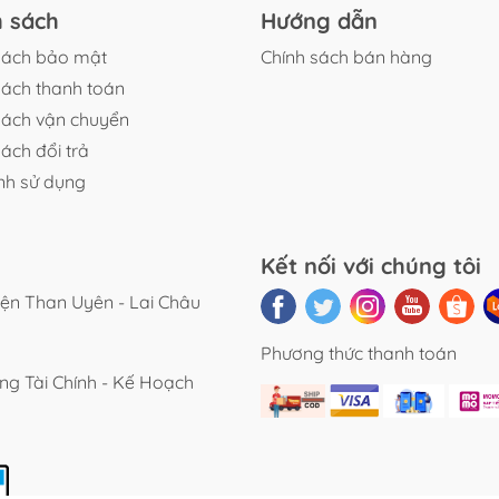
h sách
Hướng dẫn
sách bảo mật
Chính sách bán hàng
sách thanh toán
sách vận chuyển
ách đổi trả
nh sử dụng
Kết nối với chúng tôi
yện Than Uyên - Lai Châu
Phương thức thanh toán
g Tài Chính - Kế Hoạch