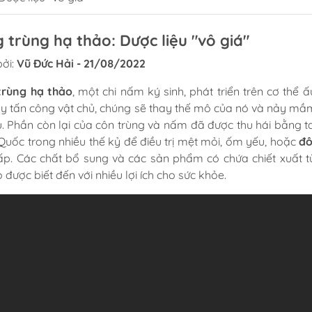
 trùng hạ thảo: Dược liệu "vô giá"
ởi:
Vũ Đức Hải - 21/08/2022
trùng hạ thảo
, một chi nấm ký sinh, phát triển trên cơ thể 
ày tấn công vật chủ, chúng sẽ thay thế mô của nó và nảy m
ủ. Phần còn lại của côn trùng và nấm đã được thu hái bằng t
Quốc trong nhiều thế kỷ để điều trị mệt mỏi, ốm yếu, hoặc
đô
ấp. Các chất bổ sung và các sản phẩm có chứa chiết xuất 
 được biết đến với nhiều lợi ích cho sức khỏe.