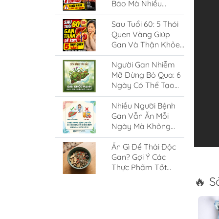
Báo Mà Nhiều
Người Tưởng Là
Sau Tuổi 60: 5 Thói
Bình Thường
Quen Vàng Giúp
Gan Và Thận Khỏe
Mạnh Mỗi Ngày
Người Gan Nhiễm
Mỡ Đừng Bỏ Qua: 6
Ngày Có Thể Tạo
Nên Khác Biệt
Nhiều Người Bệnh
Gan Vẫn Ăn Mỗi
Ngày Mà Không
Biết Đang Hại Chính
Ăn Gì Để Thải Độc
Mình
Gan? Gợi Ý Các
Thực Phẩm Tốt
Nhất
🔥 S