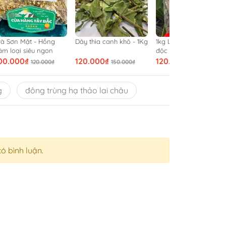
rà Sơn Mật - Hồng
Dây thìa canh khô - 1Kg
1kg Lá mát gan giải
âm loại siêu ngon
độc gan
00.000₫
120.000₫
120.000₫
120.000₫
150.000₫
150.000₫
g
đông trùng hạ thảo lai châu
có bình luận.