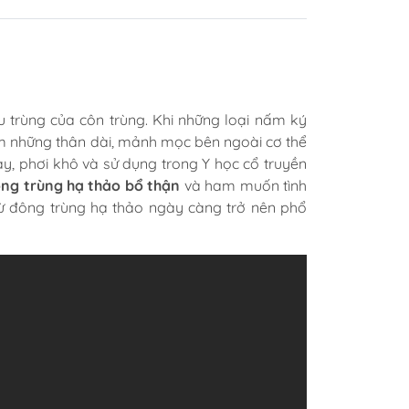
ấu trùng của côn trùng. Khi những loại nấm ký
ầm những thân dài, mảnh mọc bên ngoài cơ thể
ay, phơi khô và sử dụng trong Y học cổ truyền
ng trùng hạ thảo bổ thận
và ham muốn tình
từ đông trùng hạ thảo ngày càng trở nên phổ