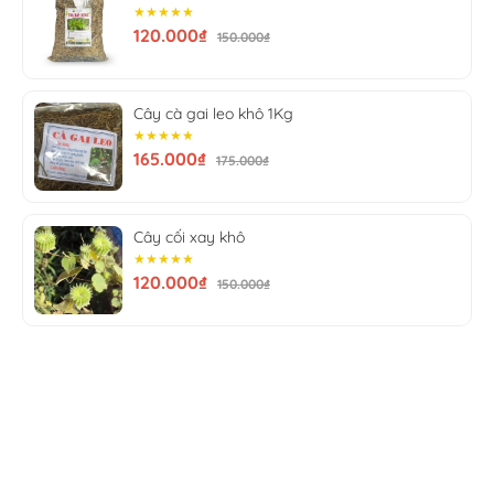
sức khỏe tim mạch, có tác
★★★★★
120.000₫
150.000₫
dụng chống oxy hóa,
chống viêm và làm
Cây cà gai leo khô 1Kg
giảm cholesterol nhờ thành
★★★★★
165.000₫
175.000₫
phần Quercetin có trong
táo đỏ.
Cây cối xay khô
3. Ngăn ngừa ung thư và
★★★★★
120.000₫
150.000₫
cải thiện chức năng sinh lý
Công dụng của táo đỏ còn
giúp ngăn ngừa ung thư,
cải thiện chức năng đường
ruột, hỗ trợ trị các bệnh về