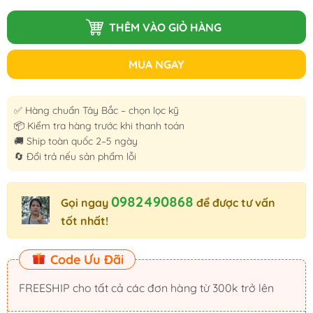
THÊM VÀO GIỎ HÀNG
MUA NGAY
✅ Hàng chuẩn Tây Bắc – chọn lọc kỹ
📦 Kiểm tra hàng trước khi thanh toán
🚚 Ship toàn quốc 2–5 ngày
🔄 Đổi trả nếu sản phẩm lỗi
0982490868
Gọi ngay
để được tư vấn
tốt nhất!
Code Ưu Đãi
FREESHIP cho tất cả các đơn hàng từ 300k trở lên