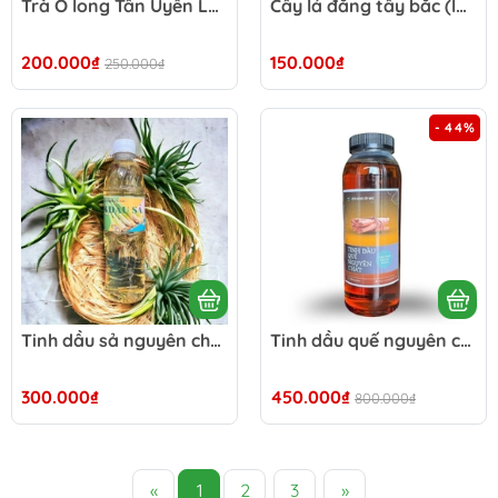
Trà Ô long Tân Uyên Lai Châu - 500G
Cây lá đắng tây bắc (lá cơm kìa) - 500g
200.000₫
150.000₫
250.000₫
- 44%
Tinh dầu sả nguyên chất 500ml
Tinh dầu quế nguyên chất 100%
300.000₫
450.000₫
800.000₫
«
1
2
3
»