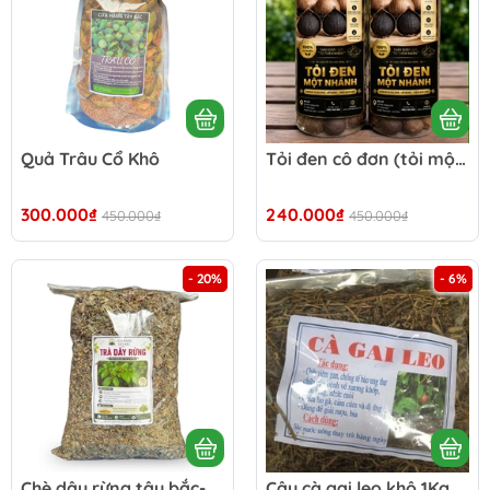
Quả Trâu Cổ Khô
Tỏi đen cô đơn (tỏi một nhánh) tây bắc - 500g
300.000₫
240.000₫
450.000₫
450.000₫
- 20%
- 6%
Chè dây rừng tây bắc- 1KG
Cây cà gai leo khô 1Kg