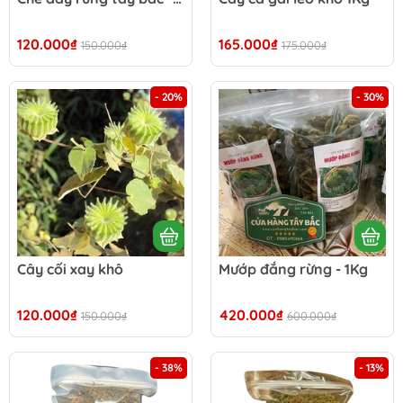
120.000₫
165.000₫
150.000₫
175.000₫
- 20%
- 30%
Cây cối xay khô
Mướp đắng rừng - 1Kg
120.000₫
420.000₫
150.000₫
600.000₫
- 38%
- 13%