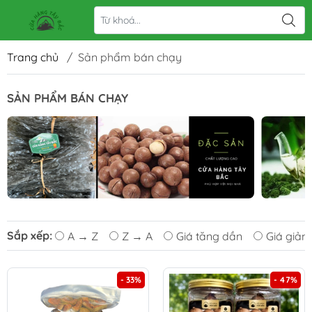
Trang chủ
/
Sản phẩm bán chạy
SẢN PHẨM BÁN CHẠY
Sắp xếp:
A → Z
Z → A
Giá tăng dần
Giá giảm
- 33%
- 47%