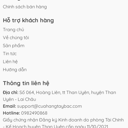
Chính sách bán hàng
Hỗ trợ khách hàng
Trang chủ
Về chúng tôi
Sản phẩm
Tin tức
Liên hệ
Hướng dẫn
Thông tin liên hệ
Địa chỉ:
Số 064, Hoàng Liên, tt Than Uyên, huyện Than
Uyên - Lai Châu
Email:
support@cuahangtaybac.com
Hotline:
0982490868
Giấy chứng nhận Đăng ký Kinh doanh do phòng Tài Chính
- Kế Hoạch huyện Than Uyên cấp ngày 11/10/2021