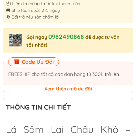
📦 Kiểm tra hàng trước khi thanh toán
🚚 Ship toàn quốc 2–5 ngày
🔄 Đổi trả nếu sản phẩm lỗi
0982490868
Gọi ngay
để được tư vấn
tốt nhất!
Code Ưu Đãi
FREESHIP cho tất cả các đơn hàng từ 300k trở lên
Xem thêm mã ưu đãi
THÔNG TIN CHI TIẾT
Lá Sâm Lai Châu Khô –