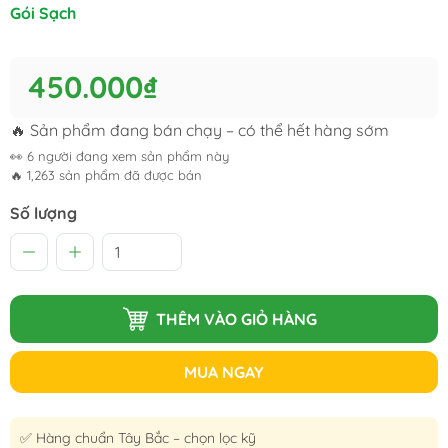
Gói Sạch
450.000₫
🔥 Sản phẩm đang bán chạy – có thể hết hàng sớm
👀
6
người đang xem sản phẩm này
🔥
1,263
sản phẩm đã được bán
Số lượng
THÊM VÀO GIỎ HÀNG
MUA NGAY
✅ Hàng chuẩn Tây Bắc – chọn lọc kỹ