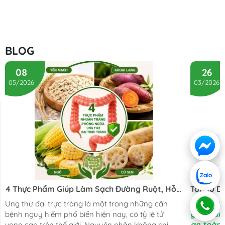
BLOG
08
26
05/2026
03/2026
Liên hệ
Hướng dẫn
4 Thực Phẩm Giúp Làm Sạch Đường Ruột, Hỗ
Top 10 D
Trợ Phòng Ngừa Ung Thư Đại Trực Tràng
Cơ Thể T
Top 10 dư
Ung thư đại trực tràng là một trong những căn
gan, tăn
bệnh nguy hiểm phổ biến hiện nay, có tỷ lệ tử
an toàn.
vong cao trên thế giới. Nguyên nhân không chỉ